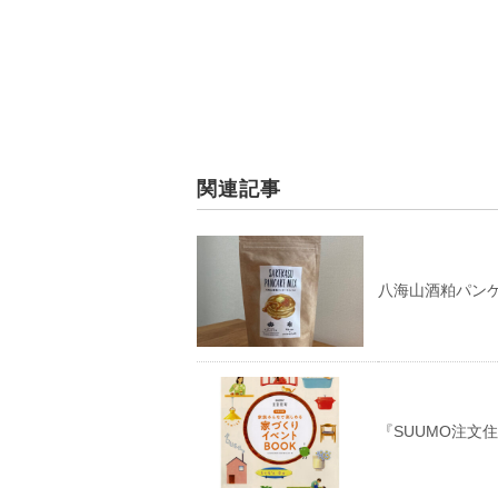
関連記事
八海山酒粕パン
『SUUMO注文