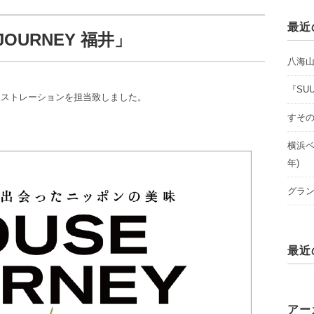
最近
OURNEY 福井」
八海
『SU
」イラストレーションを担当致しました。
すそ
横浜ベ
年)
グラン
最近
アー