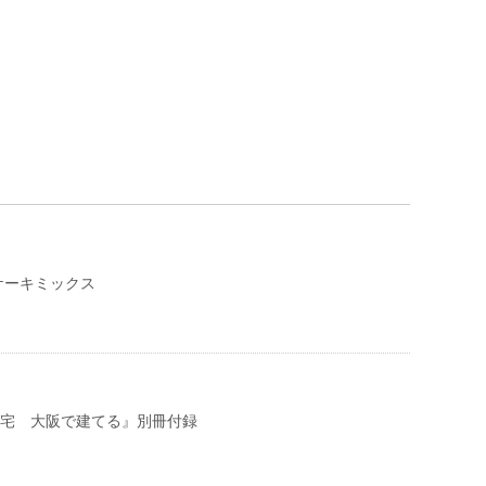
ケーキミックス
住宅 大阪で建てる』別冊付録